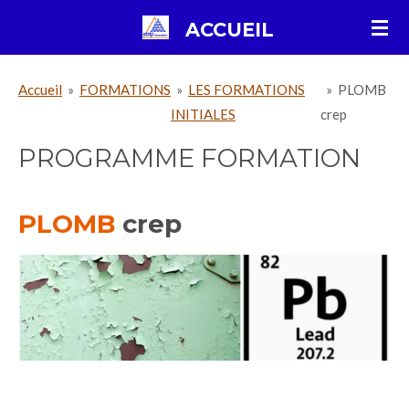
Passer
ACCUEIL
au
contenu
Accueil
»
FORMATIONS
»
LES FORMATIONS
»
PLOMB
principal
INITIALES
crep
PROGRAMME FORMATION
PLOMB
crep